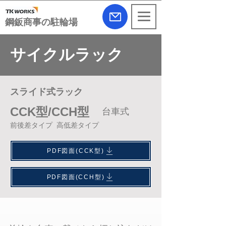
​鋼鈑商事の駐輪場
サイクルラック
スライド式ラック
CCK型/CCH型
台車式
​前後差タイプ
高低差タイプ
PDF図面(CCK型)
PDF図面(CCH型)