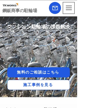
​鋼鈑商事の駐輪場
マンション駐輪場の課題解決
台数不足
使いにくさ
老朽化 など
マンション駐輪場設備のお悩みについて
解決をお手伝いします。
無料のご相談はこちら
施工事例を見る