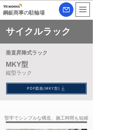
​鋼鈑商事の駐輪場
サイクルラック
垂直昇降式ラック
MKY型
縦型ラック
PDF図面(MKY型)
堅牢でシンプルな構造、施工時間も短縮