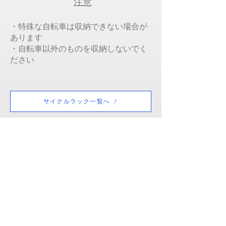
注意
・特殊な自転車は収納できない場合が
あります
・自転車以外のものを収納しないでく
ださい​
サイクルラック一覧へ
​鋼鈑商事は駐輪場の課題解決
にご協力します
​製品紹介、現地調査、見積依頼、配置計画
など、お気軽にご相談ください。
ご相談・お問い合わせはこちら