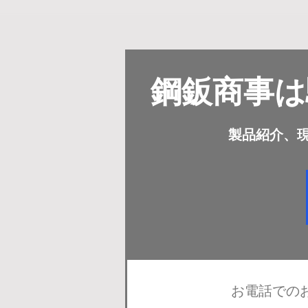
​鋼鈑商事
​製品紹介
お電話での