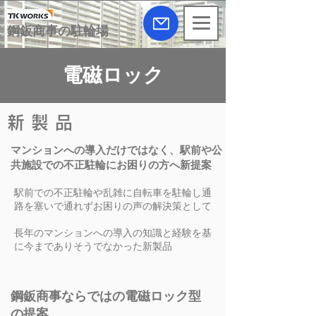
​鋼鈑商事の駐輪場
​電磁ロック
​新 製 品
​マンションへの導入だけではなく、駅前や公
共施設での不正駐輪にお困りの方へ新提案
駅前での不正駐輪や乱雑に自転車を駐輪し通
路を塞いで通れずお困りの声の解決策として
長年のマンションへの導入の知識と経験を基
に今までありそうでなかった新製品
鋼鈑商事ならではの電磁ロック型
の提案